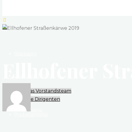
Musikverein Ellhofen e. V.
Herzlich willkommen
Startseite
Ellhofener St
Über den MVE
Das Vorstandsteam
Die Dirigenten
Anja
​Probetermine