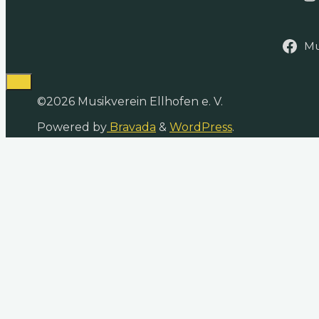
Mu
©2026 Musikverein Ellhofen e. V.
Powered by
Bravada
&
WordPress
.