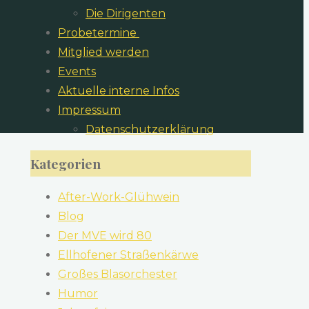
Die Dirigenten
​Probetermine
Mitglied werden
Events
Aktuelle interne Infos
Impressum
Datenschutzerklärung
Kategorien
After-Work-Glühwein
Blog
Der MVE wird 80
Ellhofener Straßenkärwe
Großes Blasorchester
Humor