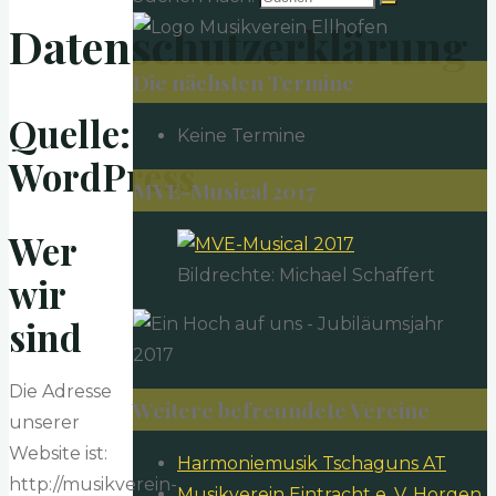
Datenschutzerklärung
Die nächsten Termine
Quelle:
Keine Termine
WordPress
MVE-Musical 2017
Wer
Bildrechte: Michael Schaffert
wir
sind
Die Adresse
Weitere befreundete Vereine
unserer
Website ist:
Harmoniemusik Tschaguns AT
http://musikverein-
Musikverein Eintracht e. V. Horgen