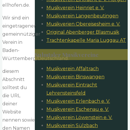
ellhofen.de.
Musikverein Heinriet e. V.
Musikverein Langenbeutingen
Wir sind ein
Musikverien Obereisesheim e. V.
eingetragener
Original Abenberger Blasmusik
gemeinnütziger
Trachtenkapelle Maria Luggau AT
Verein in
Baden-
Sulmtaler Musikvereine
Württemberg/Deutschland.
Musikverein Affaltrach
diesem
Musikverein Binswangen
Abschnitt
Musikverein Eintracht
solltest du
Lehrensteinsfeld
die URL
Musikverein Erlenbach e. V.
deiner
Musikverein Eschenau e. V.
Website
Musikverein Löwenstein e. V.
nennen sowie
Musikverein Sülzbach
den Namen