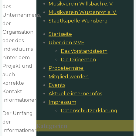
Musikverein Willsbach e. V.
des
Musikverein Wüstenrot e. V.
Unternehmens,
Stadtkapelle Weinsberg
der
Organisation
Startseite
oder des
Über den MVE
Individuums
Das Vorstandsteam
hinter dem
Die Dirigenten
Projekt und
​Probetermine
auch
Mitglied werden
korrekte
Events
Kontakt-
Aktuelle interne Infos
Informationen.
Impressum
Datenschutzerklärung
Der Umfang
der
Kategorien
Informationen,