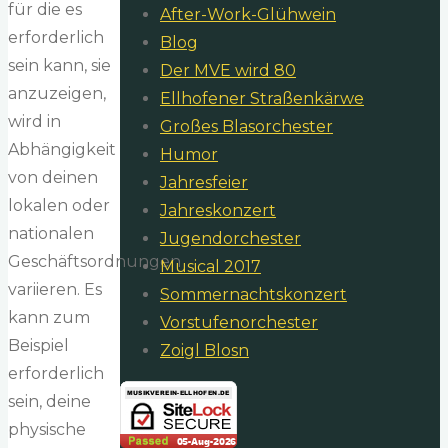
für die es
After-Work-Glühwein
erforderlich
Blog
sein kann, sie
Der MVE wird 80
anzuzeigen,
Ellhofener Straßenkärwe
wird in
Großes Blasorchester
Abhängigkeit
Humor
von deinen
Jahresfeier
lokalen oder
Jahreskonzert
nationalen
Jugendorchester
Geschäftsordnungen
Musical 2017
variieren. Es
Sommernachtskonzert
kann zum
Vorstufenorchester
Beispiel
Zoigl Blosn
erforderlich
sein, deine
physische