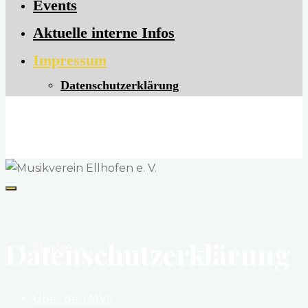
Events
Aktuelle interne Infos
Impressum
Datenschutzerklärung
Musikverein Ellhofen e. V.
Herzlich willkommen
Datenschutzerklärung
Startseite
Über den MVE