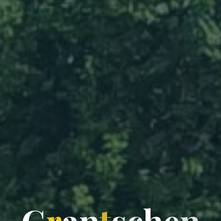
G
r
a
n
t
s
c
h
e
n