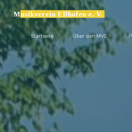
Zum
Inhalt
Musikverein Ellhofen e. V.
springen
Startseite
Über den MVE
​