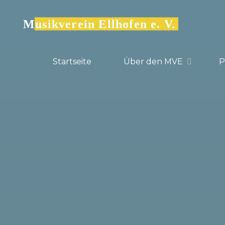
Zum
Inhalt
Musikverein Ellhofen e. V.
springen
Startseite
Über den MVE
​