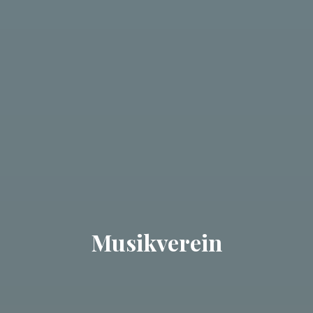
Musikverein