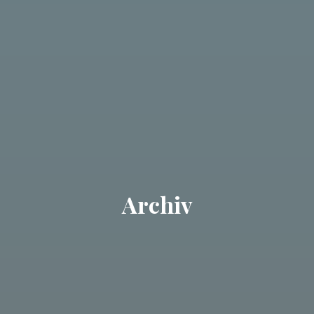
Archiv