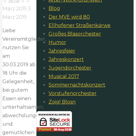
Anja
3.
Blog
März 2019
3.
Der MVE wird 80
März 2019
Ellhofener Straßenkärwe
Liebe
Großes Blasorchester
Vereinsmitglieder,
Humor
nutzen Sie
Jahresfeier
am
Jahreskonzert
30.03.2019 ab
Jugendorchester
18 Uhr die
Musical 2017
Gelegenheit,
Sommernachtskonzert
bei gutem
Vorstufenorchester
Essen einen
Zoigl Blosn
unterhaltsamen,
abwechslungsreichen
und
gemütlichen