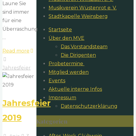
Laune Sie
Musikverein Wüstenrot e. V.
sind immer
Stadtkapelle Weinsberg
für eine
Überraschung
Startseite
…
Über den MVE
Das Vorstandsteam
"Bericht
Read more
Die Dirigenten
der
​Probetermine
Jahresfeier
Jahresfeier
Mitglied werden
2019"
Events
Aktuelle interne Infos
Impressum
Jahresfeier
Datenschutzerklärung
2019
Kategorien
After-Work-Glühwein