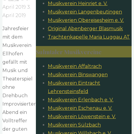
Musikverein Heinriet e. V.
April 2019
3.
Musikverein Langenbeutingen
April 2019
Musikverien Obereisesheim e. V.
Jahresfeier
Original Abenberger Blasmusik
mit dem
Trachtenkapelle Maria Luggau AT
Musikverein
Sulmtaler Musikvereine
Ellhofen
gefällt mit
Musikverein Affaltrach
Musik und
Musikverein Binswangen
Theaterspiel
Musikverein Eintracht
ohne
Lehrensteinsfeld
Drehbuch
Musikverein Erlenbach e. V.
Improvisierter
Musikverein Eschenau e. V.
Abend ein
Musikverein Löwenstein e. V.
Volltreffer
Musikverein Sülzbach
der guten
Musikverein Willsbach e. V.