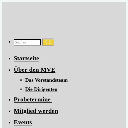
Zum
Inhalt
springen
Suchen
Startseite
nach:
Über den MVE
Das Vorstandsteam
Die Dirigenten
​Probetermine
Mitglied werden
Events