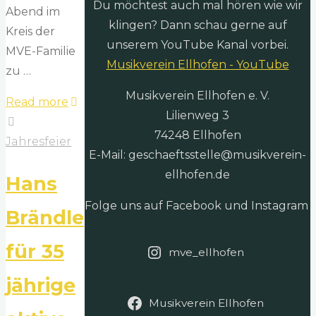
Du möchtest auch mal hören wie wir
Abend im
klingen? Dann schau gerne auf
Kreis der
unserem YouTube Kanal vorbei.
MVE-Familie
Musikverein Ellhofen - YouTube
zu …
Musikverein Ellhofen e. V.
"Jahresfeier
Read more
Lilienweg 3
2019"
74248 Ellhofen
Jahresfeier
E-Mail: geschaeftsstelle@musikverein-
ellhofen.de
Hans
Folge uns auf Facebook und Instagram
Brändle
für 35
mve_ellhofen
jährige
Musikverein Ellhofen