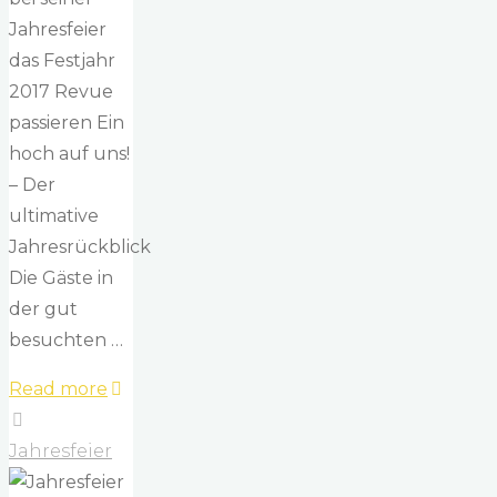
Jahresfeier
das Festjahr
2017 Revue
passieren Ein
hoch auf uns!
– Der
ultimative
Jahresrückblick
Die Gäste in
der gut
besuchten …
"Jahresfeier
Read more
Musikverein
Ellhofen
Jahresfeier
–