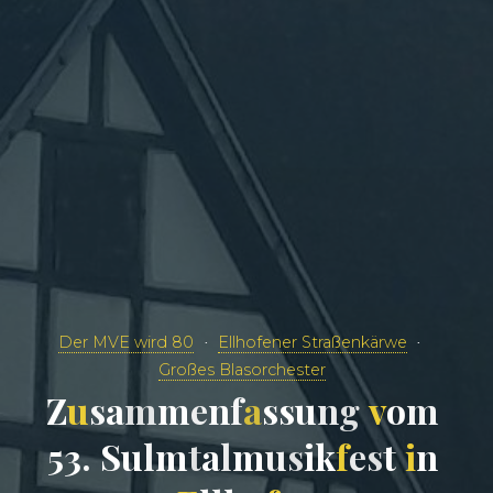
Der MVE wird 80
Ellhofener Straßenkärwe
Großes Blasorchester
Z
u
s
a
m
m
e
n
f
a
s
s
u
n
g
v
o
m
5
3
.
S
u
l
m
t
a
l
m
u
s
i
k
f
e
s
t
i
n