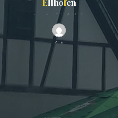
E
l
l
h
o
f
e
n
8. SEPTEMBER 2017
Anja